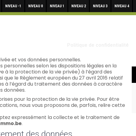
NIVEAU -1
NIVEAU 0
NIVEAU 1
NIVEAU 2
NIVEAU 3
NIVEAU 4
Politique de confidentialité
ivée et vos données personnelles.
 personnelles selon les dispositions légales en la
e à la protection de la vie privée) à l’égard des
i que le Règlement européen du 27 avril 2016 relatif
es à l’égard du traitement des données à caractère
es données.
ises pour la protection de la vie privée. Pour être
ations, nous vous proposons de, parfois, relire cette
cceptez expressément la collecte et le traitement de
-immo.be
.
aitement des données