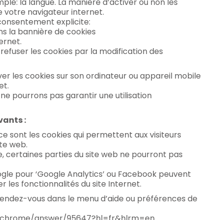
e: la langue. La manière d’activer ou non les
 votre navigateur internet.
e consentement explicite:
ns la bannière de cookies
ernet.
refuser les cookies par la modification des
iver les cookies sur son ordinateur ou appareil mobile
et.
 ne pourrons pas garantir une utilisation
vants :
ce sont les cookies qui permettent aux visiteurs
ite web.
sée, certaines parties du site web ne pourront pas
oogle pour ‘Google Analytics’ ou Facebook peuvent
r les fonctionnalités du site Internet.
, rendez-vous dans le menu d’aide ou préférences de
m/chrome/answer/95647?hl=fr&hlrm=en